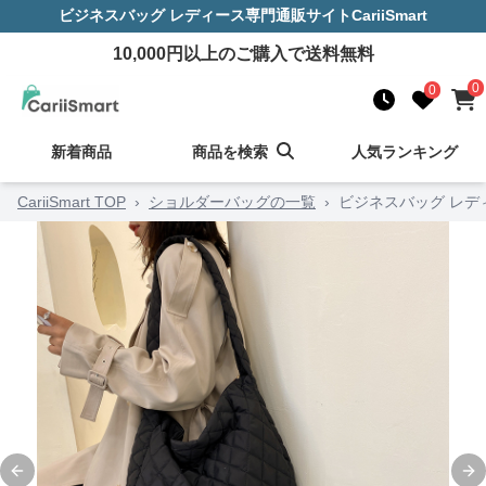
ビジネスバッグ レディース
専門通販サイト
CariiSmart
10,000
円以上のご購入で送料無料
0
0
新着商品
商品を検索
人気ランキング
CariiSmart TOP
›
ショルダーバッグの一覧
›
ビジネスバッグ レデ
Previous slide
Ne