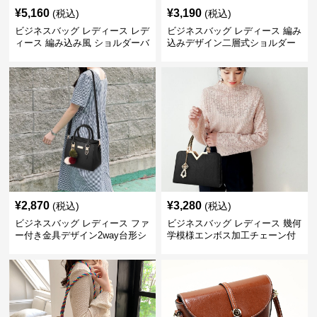
¥
5,160
¥
3,190
(税込)
(税込)
ビジネスバッグ レディース レデ
ビジネスバッグ レディース 編み
ィース 編み込み風 ショルダーバ
込みデザイン二層式ショルダー
ッグ 肩掛け きれいめ
付きハンドバッグ
¥
2,870
¥
3,280
(税込)
(税込)
ビジネスバッグ レディース ファ
ビジネスバッグ レディース 幾何
ー付き金具デザイン2way台形シ
学模様エンボス加工チェーン付
ョルダーバッグ
きショルダーバッグ