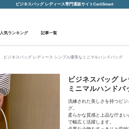
ビジネスバッグ レディース
専門通販サイト
CariiSmart
人気ランキング
記事一覧
›
ビジネスバッグ レディース シンプル優美なミニマルハンドバッグ
ビジネスバッグ レ
ミニマルハンドバ
洗練された美しさを持つビジ
グ。
柔らかな質感と上品な佇まい
で幅広く活躍します。
必要な小物をすっきりと収納