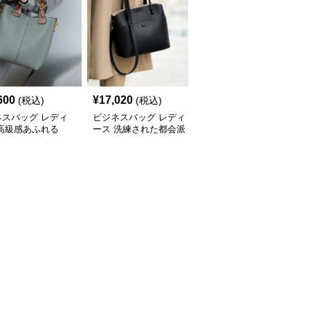
600
¥
17,020
¥
14,500
(税込)
(税込)
(税込)
ネスバッグ レディ
ビジネスバッグ レディ
ビジネスバッグ レディ
 高級感あふれる
ース 洗練された都会派
ース 高級本革 上品ボス
yショルダーバッグ
デザイン 多機能ハンド
トン型ハンドバッグ
バッグ