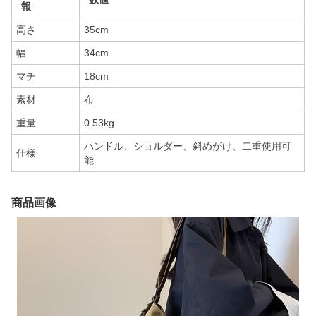
報
高さ
35cm
幅
34cm
マチ
18cm
素材
布
重量
0.53kg
ハンドル、ショルダー、斜めがけ、二重使用可
仕様
能
商品画像