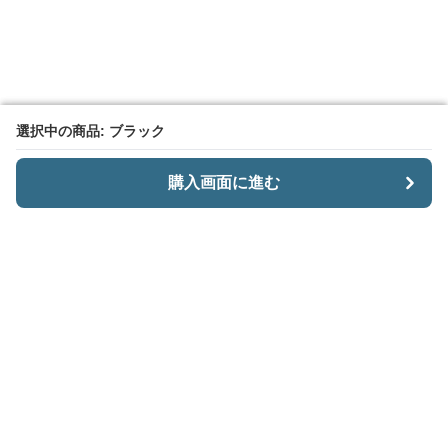
選択中の商品: ブラック
選択中の商品: ブラック
購入画面に進む
購入画面に進む
CariiSmart
について