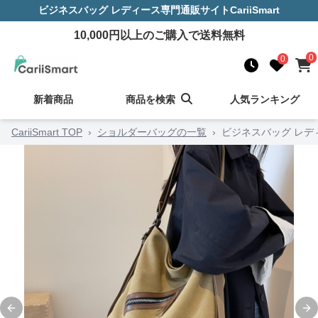
ビジネスバッグ レディース
専門通販サイト
CariiSmart
10,000
円以上のご購入で送料無料
0
0
新着商品
商品を検索
人気ランキング
CariiSmart TOP
›
ショルダーバッグの一覧
›
ビジネスバッグ レデ
Previous slide
Ne