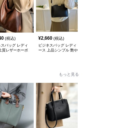
40
¥
2,660
¥
3,240
(税込)
(税込)
(税込)
ネスバッグ レディ
ビジネスバッグ レディ
ビジネスバッグ レディ
 上質レザーホーボ
ース 上品シンプル 艶や
ース 上品フラップ金具
ョルダー
か斜め掛けバッグ
ショルダーバッグ
もっと見る