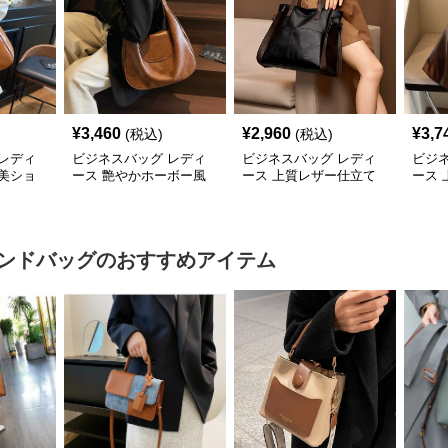
¥
3,460
¥
2,960
¥
3,7
(税込)
(税込)
レディ
ビジネスバッグ レディ
ビジネスバッグ レディ
ビジ
美ショ
ース 艶やかホーボー風
ース 上質レザー仕立て
ース
ショルダーバッグ
職人技の美しいショルダ
ーシ
ーバッグ
ンドバッグ
のおすすめアイテム