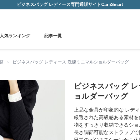
ビジネスバッグ レディース
専門通販サイト
CariiSmart
人気ランキング
記事一覧
覧
›
ビジネスバッグ レディース 洗練ミニマルショルダーバッグ
ビジネスバッグ レ
ョルダーバッグ
上品な金具が印象的な レデ
厳選された高級感ある素材を
物をすっきり収納できるショ
長さ調節可能なストラップで
日常のビジネスシーンから休