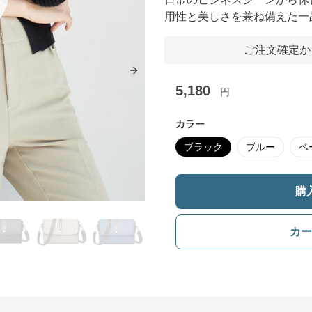
用性と美しさを兼ね備えた一
ご注文確定か
Next slide
5,180
円
カラー
ブラック
ブルー
ベ
購
カー