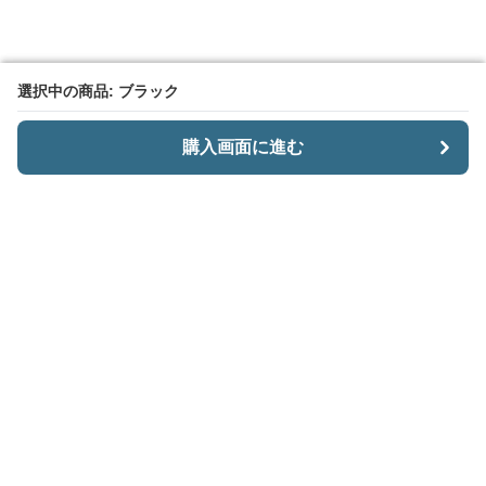
選択中の商品: ブラック
選択中の商品: ブラック
購入画面に進む
購入画面に進む
CariiSmart
について