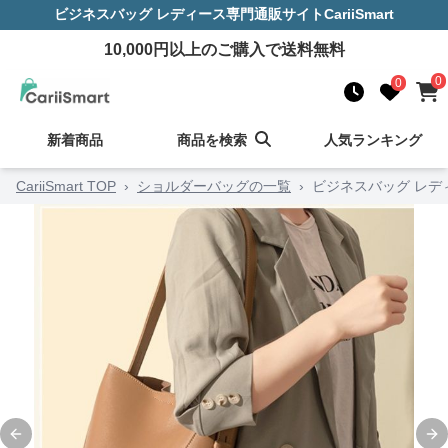
ビジネスバッグ レディース
専門通販サイト
CariiSmart
10,000
円以上のご購入で送料無料
0
0
新着商品
商品を検索
人気ランキング
CariiSmart TOP
›
ショルダーバッグの一覧
›
ビジネスバッグ レデ
Previous slide
Ne