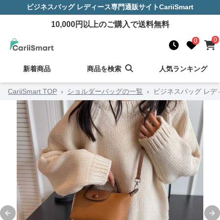
ビジネスバッグ レディース
専門通販サイト
CariiSmart
10,000
円以上のご購入で送料無料
0
0
新着商品
商品を検索
人気ランキング
CariiSmart TOP
›
ショルダーバッグの一覧
›
ビジネスバッグ レデ
Previous slide
Ne