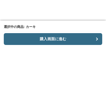
選択中の商品: カーキ
選択中の商品: カーキ
購入画面に進む
購入画面に進む
CariiSmart
について