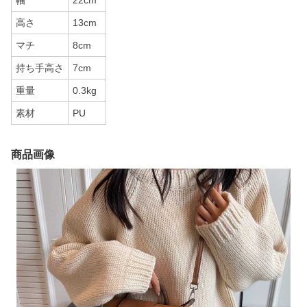
幅
22cm
高さ
13cm
マチ
8cm
持ち手高さ
7cm
重量
0.3kg
素材
PU
商品画像