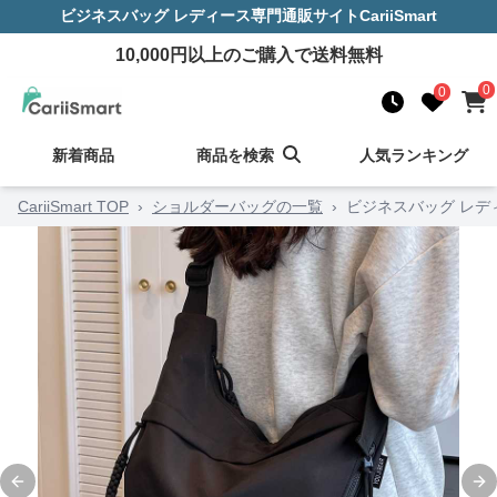
ビジネスバッグ レディース
専門通販サイト
CariiSmart
10,000
円以上のご購入で送料無料
0
0
新着商品
商品を検索
人気ランキング
CariiSmart TOP
›
ショルダーバッグの一覧
›
ビジネスバッグ レデ
Previous slide
Ne