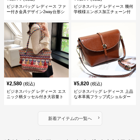
ビジネスバッグ レディース ファ
ビジネスバッグ レディース 幾何
ー付き金具デザイン2way台形シ
学模様エンボス加工チェーン付
ョルダーバッグ
きショルダーバッグ
¥
2,580
¥
5,820
(税込)
(税込)
ビジネスバッグ レディース エス
ビジネスバッグ レディース 上品
ニック柄タッセル付き大容量ト
な本革風フラップ式ショルダー
ートバッグ
バッグ
›
新着アイテムの一覧へ