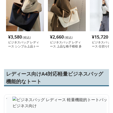
¥
3,580
¥
2,660
¥
15,720
(税込)
(税込)
(税
ビジネスバッグ レディ
ビジネスバッグ レディ
ビジネスバッグ
ース シンプル上品トー
ース 上品な格子模様 多
ース 仕切り付
トバッグ 通勤
機能トートバッグ
ビジネストート
レディース向けA4対応軽量ビジネスバッグ
機能的なトート