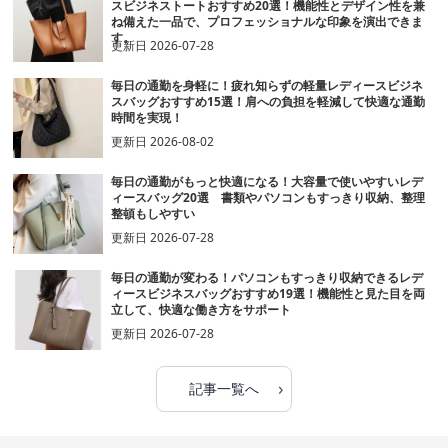
スビジネストートおすすめ20選！機能性とデザイン性を兼
ね備えた一品で、プロフェッショナルな印象を演出できま
す。
更新日
2026-07-28
毎日の通勤を身軽に！疲れ知らずの軽量レディースビジネ
スバッグおすすめ15選！肩への負担を軽減して快適な通勤
時間を実現！
更新日
2026-08-02
毎日の通勤がもっと快適になる！大容量で使いやすいレデ
ィースバッグ20選 書類やパソコンもすっきり収納、整理
整頓もしやすい
更新日
2026-07-28
毎日の通勤が変わる！パソコンもすっきり収納できるレデ
ィースビジネスバッグおすすめ19選！機能性と見た目を両
立して、快適な働き方をサポート
更新日
2026-07-28
›
記事一覧へ