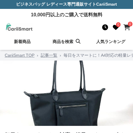
ビジネスバッグ レディース
専門通販サイト
CariiSmart
10,000
円以上のご購入で送料無料
0
0
新着商品
商品を検索
人気ランキング
CariiSmart TOP
›
記事一覧
›
毎日をスマートに！A4対応の軽量レ