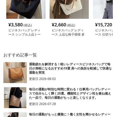
¥
3,580
¥
2,660
¥
15,720
(税込)
(税込)
(税
ビジネスバッグ レディ
ビジネスバッグ レディ
ビジネスバッグ
ース シンプル上品トー
ース 上品な格子模様 多
ース 仕切り付
トバッグ 通勤
機能トートバッグ
ビジネストート
おすすめ記事一覧
通勤疲れを解消する！軽いレディースビジネスバッグで毎
日が身軽になるおすすめ19選 肩への負担を軽減して快適な
通勤を実現
更新日
2026-08-02
毎日の通勤が特別な時間に変わる！仕事用バッグレディー
スで自分らしく輝く20選。機能性とデザイン性を兼ね備え
た一品で、毎日の通勤がもっと楽しくなります。
更新日
2026-07-28
毎日の通勤がもっと優雅に！働く女性を輝かせるレディー