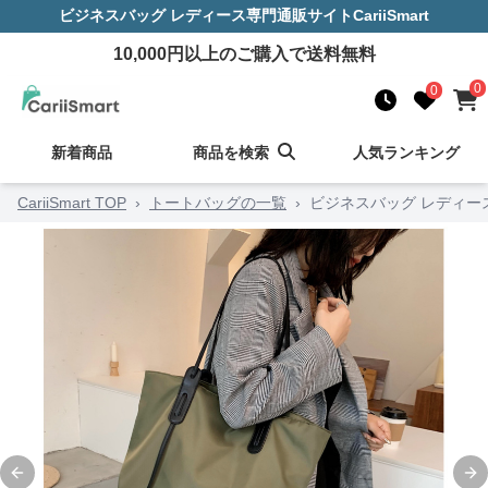
ビジネスバッグ レディース
専門通販サイト
CariiSmart
10,000
円以上のご購入で送料無料
0
0
新着商品
商品を検索
人気ランキング
CariiSmart TOP
›
トートバッグの一覧
›
ビジネスバッグ レディー
Previous slide
Ne