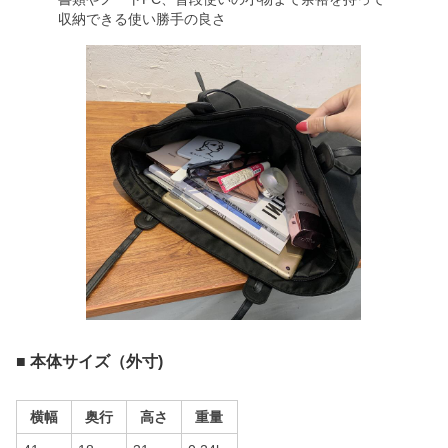
収納できる使い勝手の良さ
■ 本体サイズ（外寸)
横幅
奥行
高さ
重量