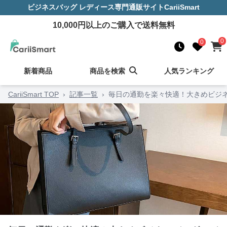
ビジネスバッグ レディース
専門通販サイト
CariiSmart
10,000
円以上のご購入で送料無料
0
0
新着商品
商品を検索
人気ランキング
CariiSmart TOP
›
記事一覧
›
毎日の通勤を楽々快適！大きめビジネ