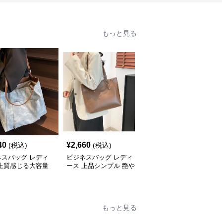
もっと見る
40
¥
2,660
¥
2,660
(税込)
(税込)
(税込)
ネスバッグ レディ
ビジネスバッグ レディ
ビジネスバッグ レディ
 上質感じる大容量
ース 上品シンプル 艶や
ース 洗練コーデュロイ
ネストート
か仕上げトートバッグ
ビジネストート
もっと見る