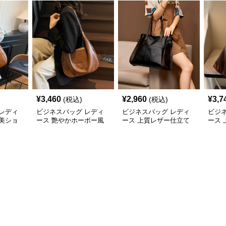
¥
3,460
¥
2,960
¥
3,7
(税込)
(税込)
レディ
ビジネスバッグ レディ
ビジネスバッグ レディ
ビジ
美ショ
ース 艶やかホーボー風
ース 上質レザー仕立て
ース
ショルダーバッグ
職人技の美しいショルダ
ーシ
ーバッグ