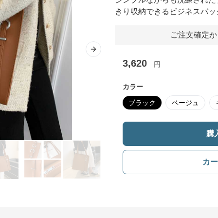
きり収納できるビジネスバッ
ご注文確定か
Next slide
3,620
円
カラー
ブラック
ベージュ
購
カー