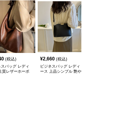
40
¥
2,660
¥
3,240
(税込)
(税込)
(税込)
ネスバッグ レディ
ビジネスバッグ レディ
ビジネスバッグ レディ
 上質レザーホーボ
ース 上品シンプル 艶や
ース 上品フラップ金具
ョルダー
か斜め掛けバッグ
ショルダーバッグ