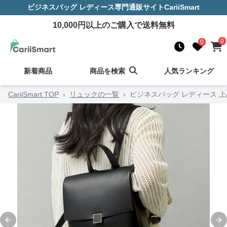
ビジネスバッグ レディース
専門通販サイト
CariiSmart
10,000
円以上のご購入で送料無料
0
0
新着商品
商品を検索
人気ランキング
CariiSmart TOP
›
リュックの一覧
›
ビジネスバッグ レディース 
Previous slide
Ne