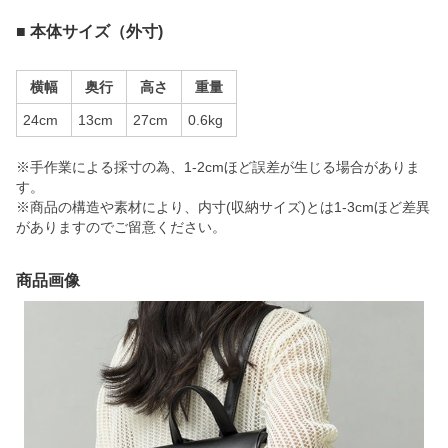
■ 本体サイズ（外寸)
横幅
奥行
高さ
重量
24cm
13cm
27cm
0.6kg
※手作業による採寸の為、1-2cmほど誤差が生じる場合がありま
す。
※商品の構造や素材により、内寸(収納サイズ)とは1-3cmほど差異
がありますのでご留意ください。
商品画像