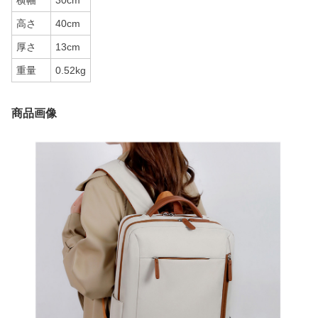
横幅
30cm
高さ
40cm
厚さ
13cm
重量
0.52kg
商品画像