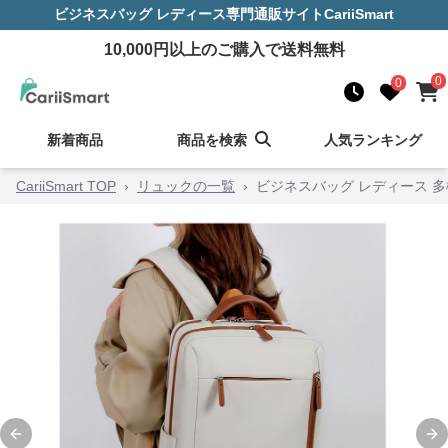
ビジネスバッグ レディース
専門通販サイト
CariiSmart
10,000
円以上のご購入で送料無料
0
0
新着商品
商品を検索
人気ランキング
CariiSmart TOP
›
リュックの一覧
›
ビジネスバッグ レディース 
Previous slide
Ne