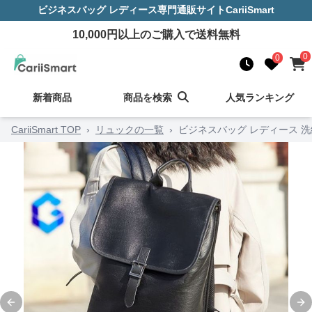
ビジネスバッグ レディース
専門通販サイト
CariiSmart
10,000
円以上のご購入で送料無料
0
0
新着商品
商品を検索
人気ランキング
CariiSmart TOP
›
リュックの一覧
›
ビジネスバッグ レディース 
Previous slide
Ne