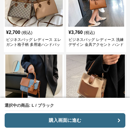
¥
2,700
¥
3,760
(税込)
(税込)
ビジネスバッグ レディース エレ
ビジネスバッグ レディース 洗練
ガント格子柄 多用途ハンドバッ
デザイン 金具アクセント ハンド
グ
バッグ
選択中の商品: L / ブラック
選択中の商品: L / ブラック
¥
2,460
¥
5,560
(税込)
(税込)
ビジネスバッグ レディース 市松
ビジネスバッグ レディース 上品
購入画面に進む
購入画面に進む
模様のパッチワークショルダー
バイカラーミニトートショルダ
ー