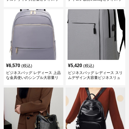
ュック レディース向け
ュック
¥
6,570
¥
5,420
(税込)
(税込)
ビジネスバッグ レディース 上品
ビジネスバッグ レディース スリ
な金具使いのシンプル大容量リ
ムデザイン大容量ビジネスリュ
ュック
ック