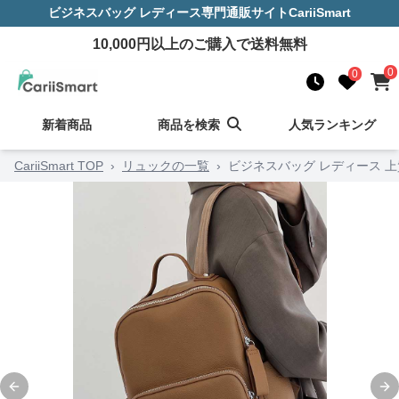
ビジネスバッグ レディース
専門通販サイト
CariiSmart
10,000
円以上のご購入で送料無料
0
0
新着商品
商品を検索
人気ランキング
CariiSmart TOP
›
リュックの一覧
›
ビジネスバッグ レディース 
Previous slide
Ne