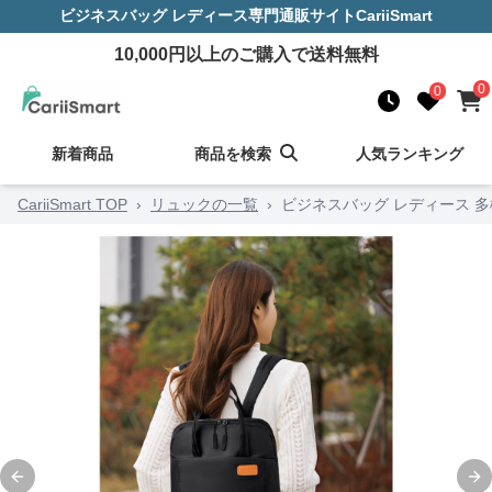
ビジネスバッグ レディース
専門通販サイト
CariiSmart
10,000
円以上のご購入で送料無料
0
0
新着商品
商品を検索
人気ランキング
CariiSmart TOP
›
リュックの一覧
›
ビジネスバッグ レディース 
Previous slide
Ne