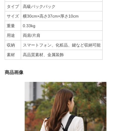
タイプ
高級バックパック
サイズ
横30cm×高さ37cm×厚さ10cm
重量
0.33kg
用途
両肩/片肩
収納
スマートフォン、化粧品、鍵など収納可能
素材
高品質素材、金属装飾
商品画像