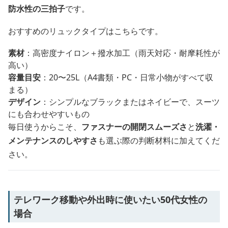
防水性の三拍子
です。
おすすめのリュックタイプはこちらです。
素材
：高密度ナイロン＋撥水加工（雨天対応・耐摩耗性が
高い）
容量目安
：20〜25L（A4書類・PC・日常小物がすべて収
まる）
デザイン
：シンプルなブラックまたはネイビーで、スーツ
にも合わせやすいもの
毎日使うからこそ、
ファスナーの開閉スムーズさ
と
洗濯・
メンテナンスのしやすさ
も選ぶ際の判断材料に加えてくだ
さい。
テレワーク移動や外出時に使いたい50代女性の
場合