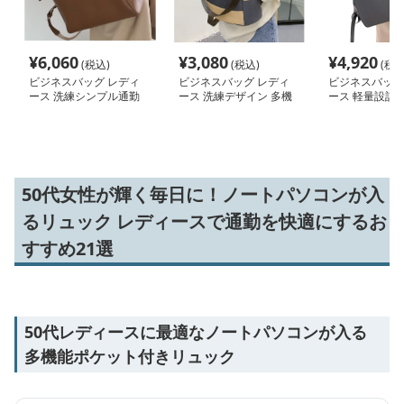
¥
6,060
¥
3,080
¥
4,920
(税込)
(税込)
(税込
ビジネスバッグ レディ
ビジネスバッグ レディ
ビジネスバッグ
ース 洗練シンプル通勤
ース 洗練デザイン 多機
ース 軽量設計 
リュック
能ビジネスリュック
充実 大容量ビ
勤リュック
50代女性が輝く毎日に！ノートパソコンが入
るリュック レディースで通勤を快適にするお
すすめ21選
50代レディースに最適なノートパソコンが入る
多機能ポケット付きリュック