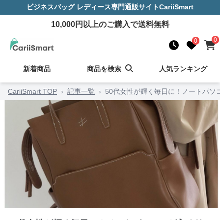
ビジネスバッグ レディース
専門通販サイト
CariiSmart
10,000
円以上のご購入で送料無料
0
0
新着商品
商品を検索
人気ランキング
CariiSmart TOP
›
記事一覧
›
50代女性が輝く毎日に！ノートパソ