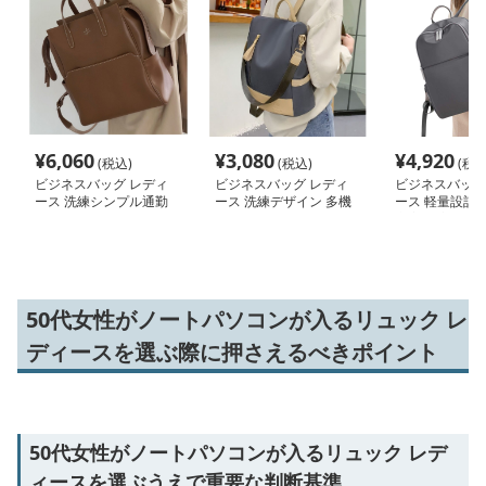
¥
6,060
¥
3,080
¥
4,920
(税込)
(税込)
(税込
ビジネスバッグ レディ
ビジネスバッグ レディ
ビジネスバッグ
ース 洗練シンプル通勤
ース 洗練デザイン 多機
ース 軽量設計 
リュック
能ビジネスリュック
充実 大容量ビ
勤リュック
50代女性がノートパソコンが入るリュック レ
ディースを選ぶ際に押さえるべきポイント
50代女性がノートパソコンが入るリュック レデ
ィースを選ぶうえで重要な判断基準