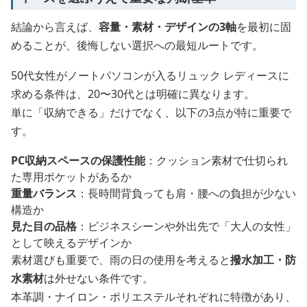
結論から言えば、
容量・素材・デザインの3軸
を最初に固
めることが、後悔しない選択への最短ルートです。
50代女性がノートパソコンが入るリュック レディースに
求める条件は、20〜30代とは明確に異なります。
単に「収納できる」だけでなく、以下の3点が特に重要で
す。
PC収納スペースの保護性能
：クッション素材で仕切られ
た専用ポケットがあるか
重量バランス
：長時間背負っても肩・腰への負担が少ない
構造か
見た目の品格
：ビジネスシーンや外出先で「大人の女性」
として映えるデザインか
素材選びも重要で、雨の日の使用を考えると
撥水加工・防
水素材
は外せない条件です。
本革調・ナイロン・ポリエステルそれぞれに特徴があり、