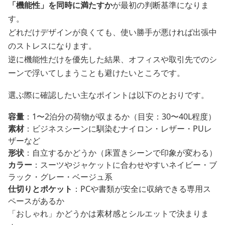
「機能性」を同時に満たすか
が最初の判断基準になりま
す。
どれだけデザインが良くても、使い勝手が悪ければ出張中
のストレスになります。
逆に機能性だけを優先した結果、オフィスや取引先でのシ
ーンで浮いてしまうことも避けたいところです。
選ぶ際に確認したい主なポイントは以下のとおりです。
容量
：1〜2泊分の荷物が収まるか（目安：30〜40L程度）
素材
：ビジネスシーンに馴染むナイロン・レザー・PUレ
ザーなど
形状
：自立するかどうか（床置きシーンで印象が変わる）
カラー
：スーツやジャケットに合わせやすいネイビー・ブ
ラック・グレー・ベージュ系
仕切りとポケット
：PCや書類が安全に収納できる専用ス
ペースがあるか
「おしゃれ」かどうかは素材感とシルエットで決まりま