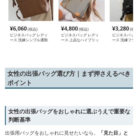
¥
6,060
¥
4,800
¥
3,280
(税込)
(税込)
(税込
ビジネスバッグ レディ
ビジネスバッグ レディ
ビジネスバッグ
ース 洗練シンプル通勤
ース 上品なハイブリッ
ース 洗練フラ
リュック
ド 仕事用トートバッグ
ビジネスリュッ
女性の出張バッグ選び方｜まず押さえるべき
ポイント
女性の出張バッグをおしゃれに選ぶうえで重要な
判断基準
出張用バッグをおしゃれに見せたいなら、
「見た目」と