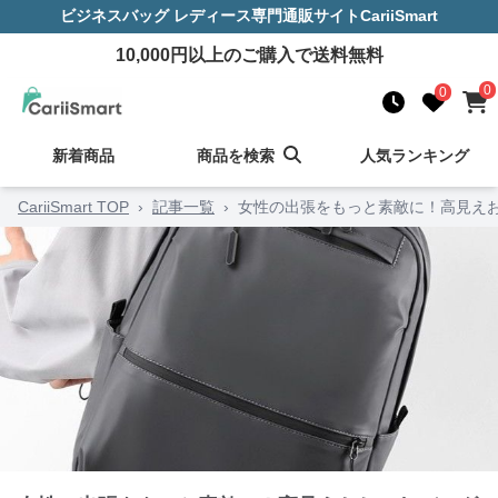
ビジネスバッグ レディース
専門通販サイト
CariiSmart
10,000
円以上のご購入で送料無料
0
0
新着商品
商品を検索
人気ランキング
CariiSmart TOP
›
記事一覧
›
女性の出張をもっと素敵に！高見えお