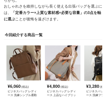
りがち。
おしゃれさを維持しながら長く使える出張バッグを選ぶに
は、
「定番カラー×上質な素材感×必要な容量」の3点を軸
に選ぶ
ことが後悔を遠ざけます。
今回紹介する商品一覧
¥
6,060
¥
4,800
¥
3,280
(税込)
(税込)
(税込
ビジネスバッグ レディ
ビジネスバッグ レディ
ビジネスバッグ
ース 洗練シンプル通勤
ース 上品なハイブリッ
ース 洗練フラ
リュック
ド 仕事用トートバッグ
ビジネスリュッ