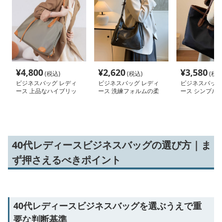
¥
4,800
¥
2,620
¥
3,580
(税込)
(税込)
(税込
ビジネスバッグ レディ
ビジネスバッグ レディ
ビジネスバッグ
ース 上品なハイブリッ
ース 洗練フォルムの柔
ース シンプル
ド 仕事用トートバッグ
らか肩掛けバッグ
トバッグ 通勤
40代レディースビジネスバッグの選び方｜ま
ず押さえるべきポイント
40代レディースビジネスバッグを選ぶうえで重
要な判断基準