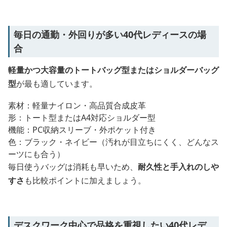
毎日の通勤・外回りが多い40代レディースの場
合
軽量かつ大容量のトートバッグ型またはショルダーバッグ
型
が最も適しています。
素材：軽量ナイロン・高品質合成皮革
形：トート型またはA4対応ショルダー型
機能：PC収納スリーブ・外ポケット付き
色：ブラック・ネイビー（汚れが目立ちにくく、どんなス
ーツにも合う）
毎日使うバッグは消耗も早いため、
耐久性と手入れのしや
すさ
も比較ポイントに加えましょう。
デスクワーク中心で品格を重視したい40代レデ