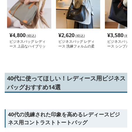
¥
4,800
¥
2,620
¥
3,580
(税込)
(税込)
(税込
ビジネスバッグ レディ
ビジネスバッグ レディ
ビジネスバッグ
ース 上品なハイブリッ
ース 洗練フォルムの柔
ース シンプル
ド 仕事用トートバッグ
らか肩掛けバッグ
トバッグ 通勤
40代に使ってほしい！レディース用ビジネス
バッグおすすめ14選
40代の洗練された印象を高めるレディースビジ
ネス用コントラストトートバッグ