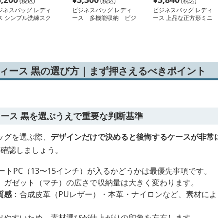
(税込)
(税込)
(税込)
ジネスバッグ レディ
ビジネスバッグ レディ
ビジネスバッグ レディ
ス シンプル洗練スク
ース 多機能収納 ビジ
ース 上品な正方形ミニ
アリュック
ネスリュック
マルリュック
ディース 黒の選び方｜まず押さえるべきポイント
ィース 黒を選ぶうえで重要な判断基準
ッグを選ぶ際、
デザインだけで決めると後悔するケースが非常
を確認しましょう。
ートPC（13〜15インチ）が入るかどうかは最優先事項です。
、ガゼット（マチ）の広さで収納量は大きく変わります。
質感
：合成皮革（PUレザー）・本革・ナイロンなど、素材に
出やすいため、素材選びが仕上がりの印象を左右します。