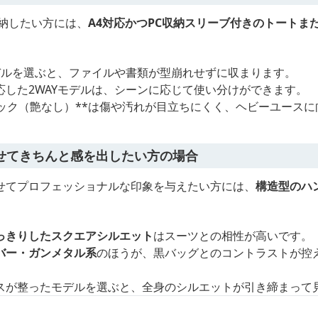
収納したい方には、
A4対応かつPC収納スリーブ付きのトートまた
モデルを選ぶと、ファイルや書類が型崩れせずに収まります。
応した2WAYモデルは、シーンに応じて使い分けができます。
ラック（艶なし）**は傷や汚れが目立ちにくく、ヘビーユースに
せてきちんと感を出したい方の場合
せてプロフェッショナルな印象を与えたい方には、
構造型のハ
っきりしたスクエアシルエット
はスーツとの相性が高いです。
バー・ガンメタル系
のほうが、黒バッグとのコントラストが控
スが整ったモデルを選ぶと、全身のシルエットが引き締まって