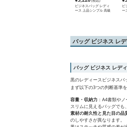
(税込)
ビジネスバッグ レディ
ビ
ース 上品シンプル 高級
ー
感漂う大容量トート
エ
バッグ ビジネス レ
バッグ ビジネス レデ
黒のレディースビジネスバ
まず以下の3つの判断基準
容量・収納力
：A4書類やノ
スリムに見えるバッグでも
素材の耐久性と見た目の品
のしやすさが異なります。
黒はステッチや質感の差が