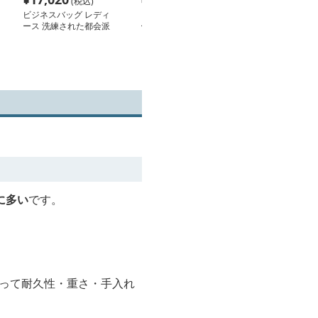
(税込)
(税込)
(税
ビジネスバッグ レディ
ビジネスバッグ レディ
ビジネスバッグ
ース 洗練された都会派
ース モダン スタイリッ
ース 多機能ポ
デザイン 多機能ハンド
シュ ビジネスリュック
き上質ビジネス
バッグ
に多い
です。
よって耐久性・重さ・手入れ