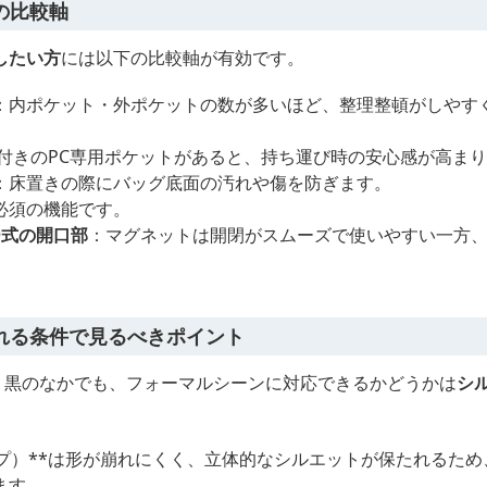
の比較軸
したい方
には以下の比較軸が有効です。
：内ポケット・外ポケットの数が多いほど、整理整頓がしやす
付きのPC専用ポケットがあると、持ち運び時の安心感が高ま
：床置きの際にバッグ底面の汚れや傷を防ぎます。
必須の機能です。
ー式の開口部
：マグネットは開閉がスムーズで使いやすい一方
れる条件で見るべきポイント
ス 黒のなかでも、フォーマルシーンに対応できるかどうかは
シ
イプ）**は形が崩れにくく、立体的なシルエットが保たれるた
ます。