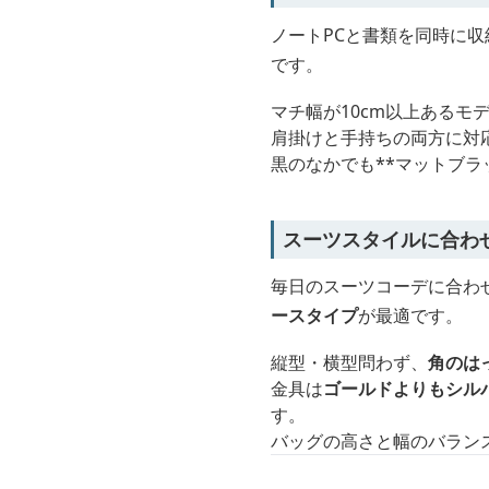
ノートPCと書類を同時に
です。
マチ幅が10cm以上ある
肩掛けと手持ちの両方に対
黒のなかでも**マットブ
スーツスタイルに合わ
毎日のスーツコーデに合わ
ースタイプ
が最適です。
縦型・横型問わず、
角のは
金具は
ゴールドよりもシル
す。
バッグの高さと幅のバラン