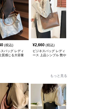
40
¥
2,660
¥
2,660
(税込)
(税込)
(税込)
ネスバッグ レディ
ビジネスバッグ レディ
ビジネスバッグ レディ
 上質感じる大容量
ース 上品シンプル 艶や
ース 洗練コーデュロイ
ネストート
か仕上げトートバッグ
ビジネストート
もっと見る