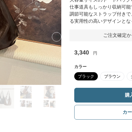
仕事道具もしっかり収納可能
調節可能なストラップ付きで
る実用性の高いデザインとな
ご注文確定か
Next slide
3,340
円
カラー
ブラック
ブラウン
購
カー