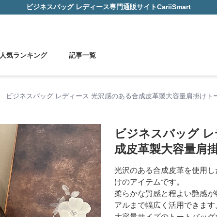
ビジネスバッグ レディース
専門通販サイト
CariiSmart
人気ランキング
記事一覧
›
ビジネスバッグ レディース 光沢感のある合成皮革製大容量肩掛けト
ビジネスバッグ レ
成皮革製大容量肩
光沢のある合成皮革を使用し
けのアイテムです。
柔らかな質感と程よい艶感が
アルまで幅広く活用できます
大容量サイズのトートバッグ