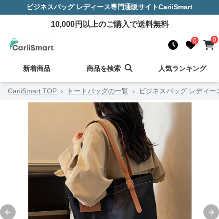
ビジネスバッグ レディース
専門通販サイト
CariiSmart
10,000
円以上のご購入で送料無料
0
0
新着商品
商品を検索
人気ランキング
CariiSmart TOP
›
トートバッグの一覧
›
ビジネスバッグ レディー
Previous slide
Ne