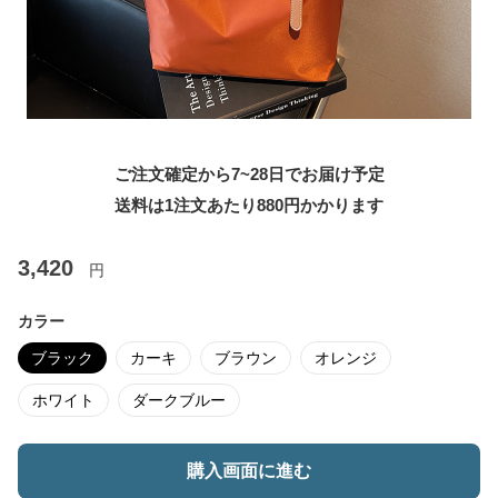
ご注文確定から7~28日でお届け予定
送料は1注文あたり
880
円かかります
3,420
円
カラー
ブラック
カーキ
ブラウン
オレンジ
ホワイト
ダークブルー
購入画面に進む