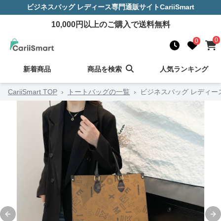
ビジネスバッグ レディース
専門通販サイト
CariiSmart
10,000
円以上のご購入で送料無料
0
0
新着商品
商品を検索
人気ランキング
CariiSmart TOP
›
トートバッグの一覧
›
ビジネスバッグ レディー
Previous slide
Ne