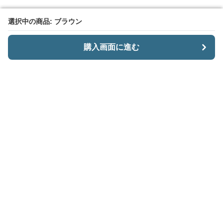
選択中の商品: ブラウン
選択中の商品: ブラウン
購入画面に進む
購入画面に進む
CariiSmart
について
会社概要