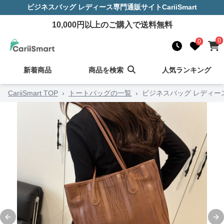
ビジネスバッグ レディース
専門通販サイト
CariiSmart
10,000
円以上のご購入で送料無料
0
0
新着商品
商品を検索
人気ランキング
CariiSmart TOP
›
トートバッグの一覧
›
ビジネスバッグ レディー
Previous slide
Ne