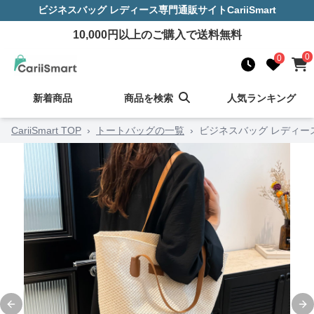
ビジネスバッグ レディース
専門通販サイト
CariiSmart
10,000
円以上のご購入で送料無料
0
0
新着商品
商品を検索
人気ランキング
CariiSmart TOP
›
トートバッグの一覧
›
ビジネスバッグ レディー
Previous slide
Ne