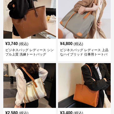
¥
3,740
¥
4,800
(税込)
(税込)
ビジネスバッグ レディース シン
ビジネスバッグ レディース 上品
プル上質 洗練トートバッグ
なハイブリッド 仕事用トートバ
ッグ
¥
2,580
¥
3,400
(税込)
(税込)