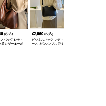
40
¥
2,660
¥
3,240
(税込)
(税込)
(税込)
ネスバッグ レディ
ビジネスバッグ レディ
ビジネスバッグ レディ
 上質レザーホーボ
ース 上品シンプル 艶や
ース 上品フラップ金具
ョルダー
か斜め掛けバッグ
ショルダーバッグ