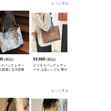
もっと見る
40
¥
2,660
¥
2,660
(税込)
(税込)
(税込)
ネスバッグ レディ
ビジネスバッグ レディ
ビジネスバッグ レディ
 上質感じる大容量
ース 上品シンプル 艶や
ース 洗練コーデュロイ
ネストート
か仕上げトートバッグ
ビジネストート
もっと見る