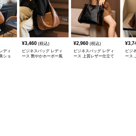
¥
3,460
¥
2,960
¥
3,7
(税込)
(税込)
レディ
ビジネスバッグ レディ
ビジネスバッグ レディ
ビジ
美ショ
ース 艶やかホーボー風
ース 上質レザー仕立て
ース
ショルダーバッグ
職人技の美しいショルダ
ーシ
ーバッグ