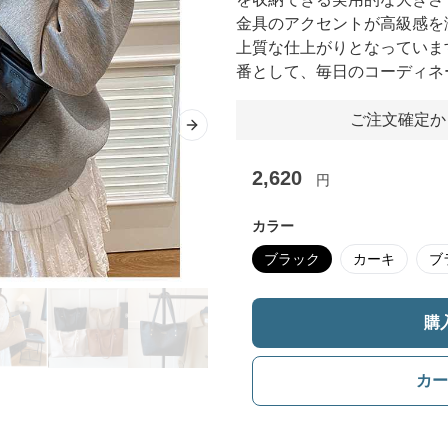
金具のアクセントが高級感を
上質な仕上がりとなっていま
番として、毎日のコーディネ
ご注文確定か
Next slide
2,620
円
カラー
ブラック
カーキ
ブ
購
カー