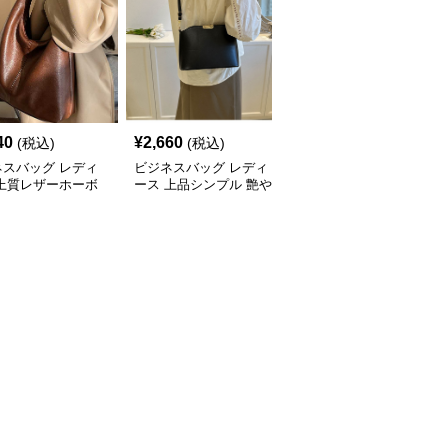
40
¥
2,660
¥
3,240
(税込)
(税込)
(税込)
ネスバッグ レディ
ビジネスバッグ レディ
ビジネスバッグ レディ
 上質レザーホーボ
ース 上品シンプル 艶や
ース 上品フラップ金具
ョルダー
か斜め掛けバッグ
ショルダーバッグ