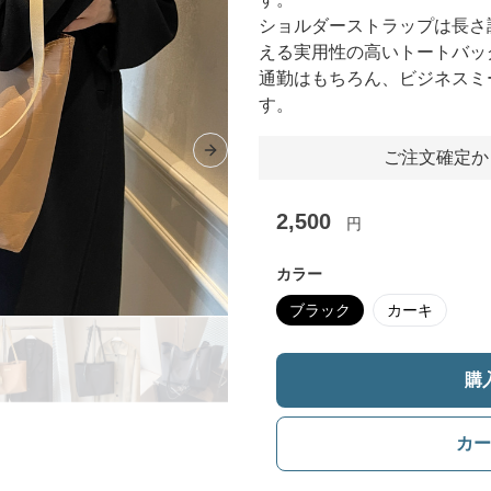
ショルダーストラップは長さ
える実用性の高いトートバッ
通勤はもちろん、ビジネスミ
す。
ご注文確定か
Next slide
2,500
円
カラー
ブラック
カーキ
購
カー