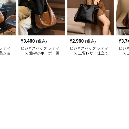
¥
3,460
¥
2,960
¥
3,7
(税込)
(税込)
レディ
ビジネスバッグ レディ
ビジネスバッグ レディ
ビジ
美ショ
ース 艶やかホーボー風
ース 上質レザー仕立て
ース
ショルダーバッグ
職人技の美しいショルダ
ーシ
ーバッグ