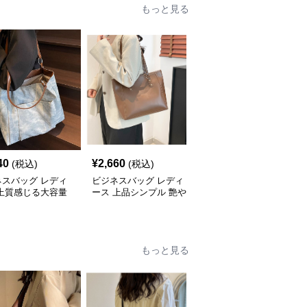
もっと見る
40
¥
2,660
¥
2,660
(税込)
(税込)
(税込)
ネスバッグ レディ
ビジネスバッグ レディ
ビジネスバッグ レディ
 上質感じる大容量
ース 上品シンプル 艶や
ース 洗練コーデュロイ
ネストート
か仕上げトートバッグ
ビジネストート
もっと見る