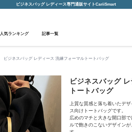
ビジネスバッグ レディース
専門通販サイト
CariiSmart
人気ランキング
記事一覧
›
ビジネスバッグ レディース 洗練フォーマルトートバッグ
ビジネスバッグ レ
トートバッグ
上質な質感と落ち着いたデザ
ス向けトートバッグです。
広めのマチと大きな開口部で
ルで飽きのこないデザインが
す。