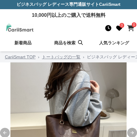
ビジネスバッグ レディース
専門通販サイト
CariiSmart
10,000
円以上のご購入で送料無料
0
0
新着商品
商品を検索
人気ランキング
CariiSmart TOP
›
トートバッグの一覧
›
ビジネスバッグ レディー
Previous slide
Ne