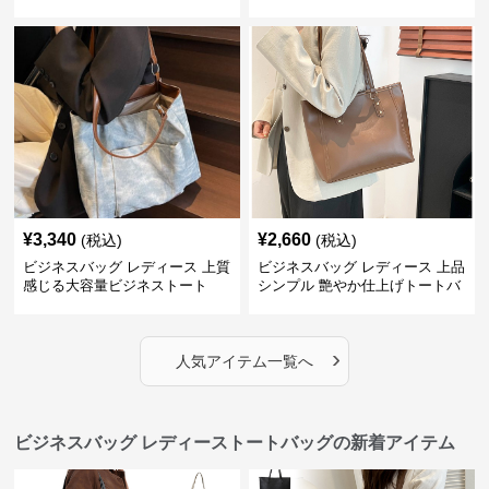
¥
3,340
¥
2,660
(税込)
(税込)
ビジネスバッグ レディース 上質
ビジネスバッグ レディース 上品
感じる大容量ビジネストート
シンプル 艶やか仕上げトートバ
ッグ
›
人気アイテム一覧へ
ビジネスバッグ レディーストートバッグの新着アイテム