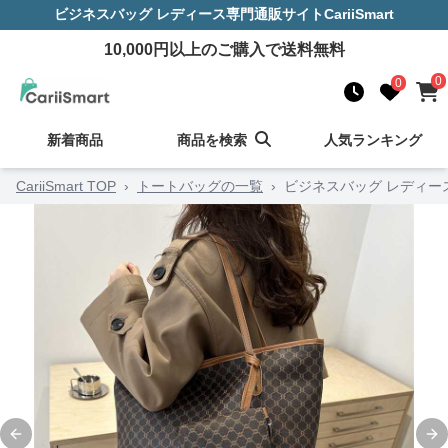
ビジネスバッグ レディース
専門通販サイト
CariiSmart
10,000
円以上のご購入で送料無料
0
0
新着商品
商品を検索
人気ランキング
CariiSmart TOP
›
トートバッグの一覧
›
ビジネスバッグ レディー
Previous slide
Ne