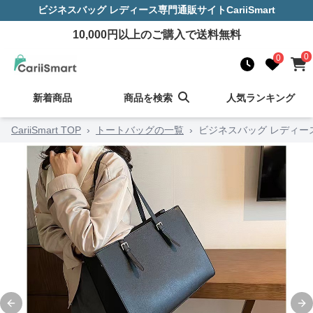
ビジネスバッグ レディース
専門通販サイト
CariiSmart
10,000
円以上のご購入で送料無料
0
0
新着商品
商品を検索
人気ランキング
CariiSmart TOP
›
トートバッグの一覧
›
ビジネスバッグ レディー
Previous slide
Ne