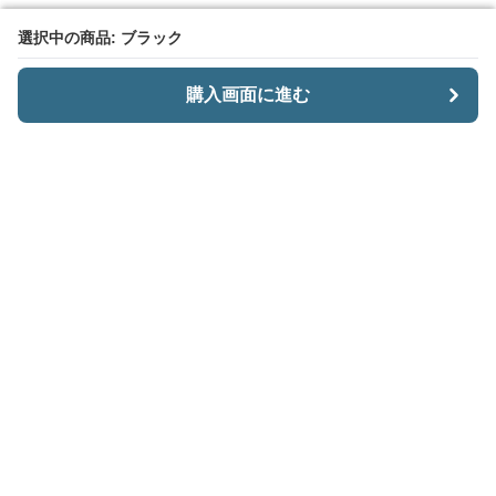
選択中の商品: ブラック
選択中の商品: ブラック
購入画面に進む
購入画面に進む
CariiSmart
について
会社概要
利用規約