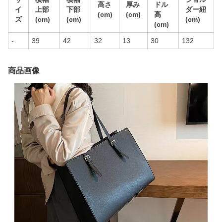
高さ
厚み
ドル
イ
上部
下部
ダー紐
(cm)
(cm)
高
ズ
(cm)
(cm)
(cm)
(cm)
-
39
42
32
13
30
132
商品画像