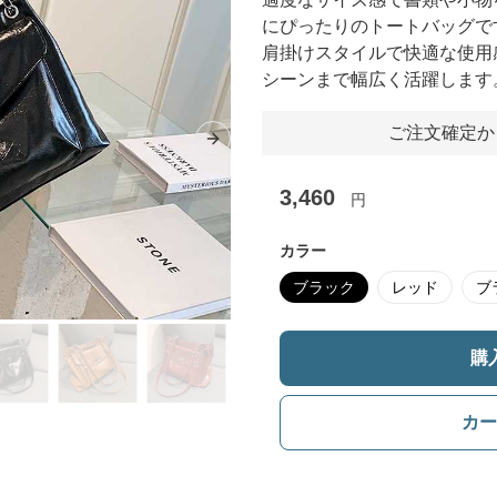
にぴったりのトートバッグで
肩掛けスタイルで快適な使用
シーンまで幅広く活躍します
ご注文確定か
Next slide
3,460
円
カラー
ブラック
レッド
ブ
購
カー