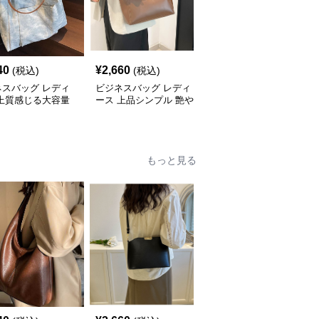
40
¥
2,660
¥
2,660
(税込)
(税込)
(税込)
ネスバッグ レディ
ビジネスバッグ レディ
ビジネスバッグ レディ
 上質感じる大容量
ース 上品シンプル 艶や
ース 洗練コーデュロイ
ネストート
か仕上げトートバッグ
ビジネストート
もっと見る