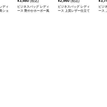
¥
3,460
¥
2,960
¥
3,7
(税込)
(税込)
レディ
ビジネスバッグ レディ
ビジネスバッグ レディ
ビジ
美ショ
ース 艶やかホーボー風
ース 上質レザー仕立て
ース
ショルダーバッグ
職人技の美しいショルダ
ーシ
ーバッグ