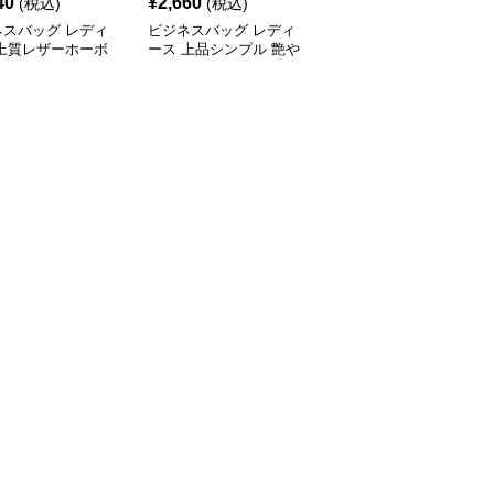
40
¥
2,660
¥
3,240
(税込)
(税込)
(税込)
ネスバッグ レディ
ビジネスバッグ レディ
ビジネスバッグ レディ
 上質レザーホーボ
ース 上品シンプル 艶や
ース 上品フラップ金具
ョルダー
か斜め掛けバッグ
ショルダーバッグ