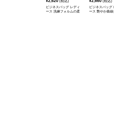
¥
2,620
¥
2,660
(税込)
(税込)
ビジネスバッグ レディ
ビジネスバッグ 
ース 洗練フォルムの柔
ース 艶やか曲線
らか肩掛けバッグ
ルダートート