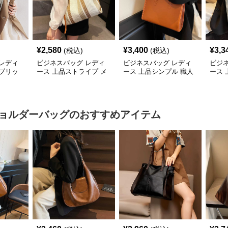
¥
2,580
¥
3,400
¥
3,3
(税込)
(税込)
レディ
ビジネスバッグ レディ
ビジネスバッグ レディ
ビジ
ブリッ
ース 上品ストライプ メ
ース 上品シンプル 職人
ース
バッグ
ッシュトート
技トートバッグ
ビジ
ョルダーバッグ
のおすすめアイテム