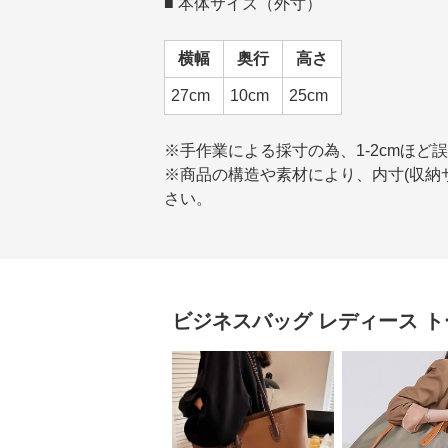
■ 本体サイズ（外寸）
横幅
奥行
高さ
27cm
10cm
25cm
※手作業による採寸の為、1-2cmほど
※商品の構造や素材により、内寸(収納サ
さい。
ビジネスバッグ レディース
ト