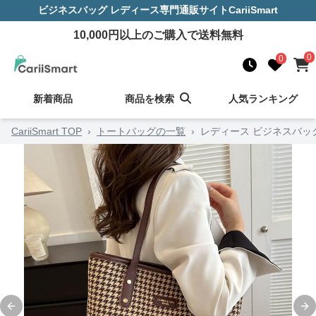
ビジネスバッグ レディース
専門通販サイト
CariiSmart
10,000
円以上のご購入で送料無料
0
0
新着商品
商品を検索
人気ランキング
CariiSmart TOP
›
トートバッグの一覧
›
レディース ビジネスバッ
Previous slide
Ne