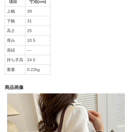
項目
寸法(cm)
上幅
39
下幅
31
高さ
25
厚み
10.5
肩紐
---
持ち手高
24.5
重量
0.22kg
商品画像