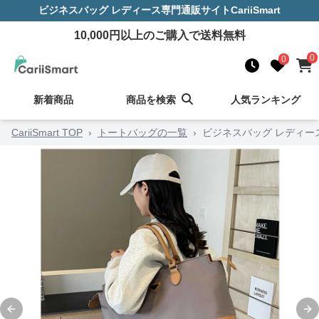
ビジネスバッグ レディース
専門通販サイト
CariiSmart
10,000
円以上のご購入で送料無料
0
0
新着商品
商品を検索
人気ランキング
CariiSmart TOP
›
トートバッグの一覧
›
ビジネスバッグ レディー
Previous slide
Ne