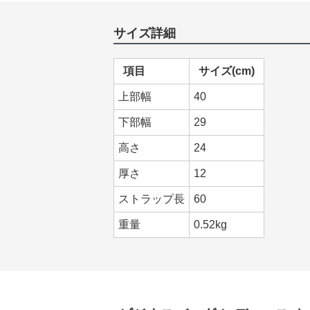
サイズ詳細
項目
サイズ(cm)
上部幅
40
下部幅
29
高さ
24
厚さ
12
ストラップ長
60
重量
0.52kg