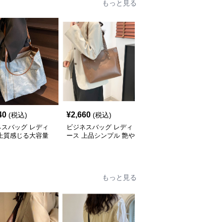
もっと見る
40
¥
2,660
¥
2,660
(税込)
(税込)
(税込)
ネスバッグ レディ
ビジネスバッグ レディ
ビジネスバッグ レディ
 上質感じる大容量
ース 上品シンプル 艶や
ース 洗練コーデュロイ
ネストート
か仕上げトートバッグ
ビジネストート
もっと見る