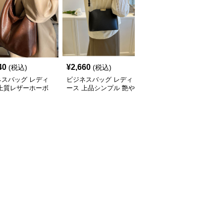
40
¥
2,660
¥
3,240
(税込)
(税込)
(税込)
ネスバッグ レディ
ビジネスバッグ レディ
ビジネスバッグ レディ
 上質レザーホーボ
ース 上品シンプル 艶や
ース 上品フラップ金具
ョルダー
か斜め掛けバッグ
ショルダーバッグ