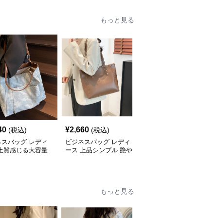
もっと見る
40
¥
2,660
¥
2,660
(税込)
(税込)
(税込)
ネスバッグ レディ
ビジネスバッグ レディ
ビジネスバッグ レディ
 上質感じる大容量
ース 上品シンプル 艶や
ース 洗練コーデュロイ
ネストート
か仕上げトートバッグ
ビジネストート
もっと見る