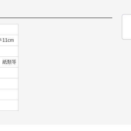
チ11cm
、紙類等