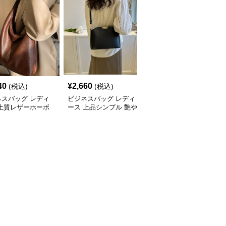
40
¥
2,660
¥
3,240
(税込)
(税込)
(税込)
ネスバッグ レディ
ビジネスバッグ レディ
ビジネスバッグ レディ
 上質レザーホーボ
ース 上品シンプル 艶や
ース 上品フラップ金具
ョルダー
か斜め掛けバッグ
ショルダーバッグ