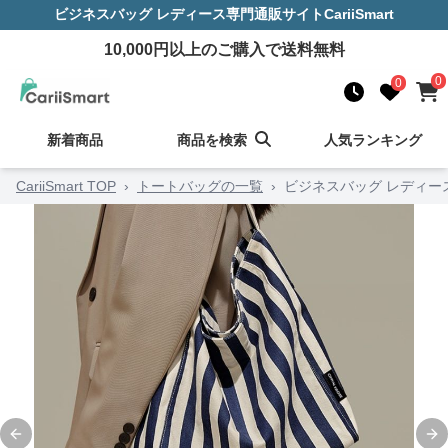
ビジネスバッグ レディース
専門通販サイト
CariiSmart
10,000
円以上のご購入で送料無料
0
0
新着商品
商品を検索
人気ランキング
CariiSmart TOP
›
トートバッグの一覧
›
ビジネスバッグ レディー
Previous slide
Ne