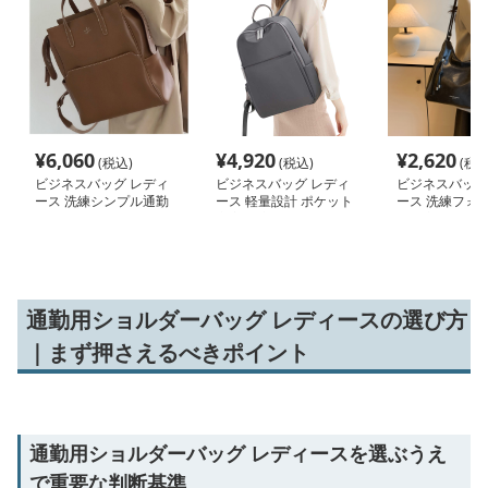
¥
6,060
¥
4,920
¥
2,620
(税込)
(税込)
(税込
ビジネスバッグ レディ
ビジネスバッグ レディ
ビジネスバッグ
ース 洗練シンプル通勤
ース 軽量設計 ポケット
ース 洗練フォ
リュック
充実 大容量ビジネス通
らか肩掛けバッ
勤リュック
通勤用ショルダーバッグ レディースの選び方
｜まず押さえるべきポイント
通勤用ショルダーバッグ レディースを選ぶうえ
で重要な判断基準