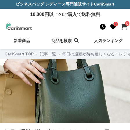
ビジネスバッグ レディース
専門通販サイト
CariiSmart
10,000
円以上のご購入で送料無料
0
0
新着商品
商品を検索
人気ランキング
CariiSmart TOP
›
記事一覧
›
毎日の通勤が待ち遠しくなる！レデ