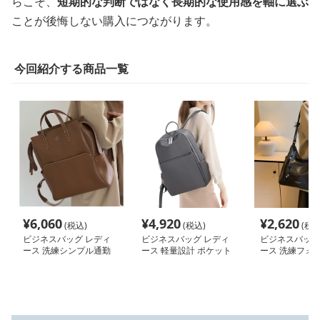
らこそ、
短期的な判断ではなく長期的な使用感を軸に選ぶ
ことが後悔しない購入につながります。
今回紹介する商品一覧
¥
6,060
¥
4,920
¥
2,620
(税込)
(税込)
(税込
ビジネスバッグ レディ
ビジネスバッグ レディ
ビジネスバッグ
ース 洗練シンプル通勤
ース 軽量設計 ポケット
ース 洗練フォ
リュック
充実 大容量ビジネス通
らか肩掛けバッ
勤リュック