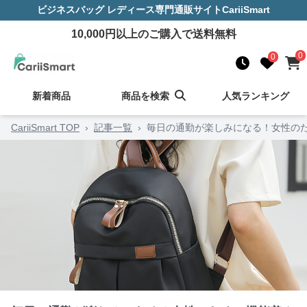
ビジネスバッグ レディース
専門通販サイト
CariiSmart
10,000
円以上のご購入で送料無料
0
0
新着商品
商品を検索
人気ランキング
CariiSmart TOP
›
記事一覧
›
毎日の通勤が楽しみになる！女性の