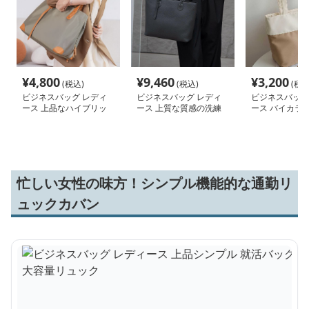
¥
4,800
¥
9,460
¥
3,200
(税込)
(税込)
(税込
ビジネスバッグ レディ
ビジネスバッグ レディ
ビジネスバッグ
ース 上品なハイブリッ
ース 上質な質感の洗練
ース バイカラ
ド 仕事用トートバッグ
トートバッグ
バッグ シンプ
忙しい女性の味方！シンプル機能的な通勤リ
ュックカバン