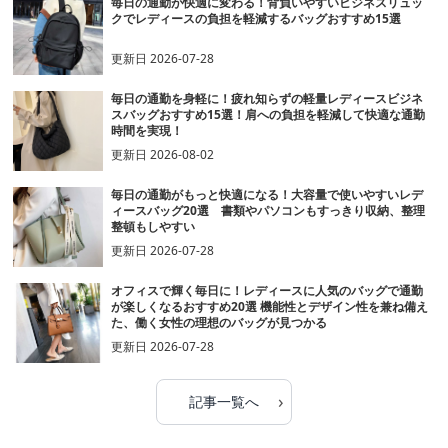
毎日の通勤が快適に変わる！背負いやすいビジネスリュッ
クでレディースの負担を軽減するバッグおすすめ15選
更新日
2026-07-28
毎日の通勤を身軽に！疲れ知らずの軽量レディースビジネ
スバッグおすすめ15選！肩への負担を軽減して快適な通勤
時間を実現！
更新日
2026-08-02
毎日の通勤がもっと快適になる！大容量で使いやすいレデ
ィースバッグ20選 書類やパソコンもすっきり収納、整理
整頓もしやすい
更新日
2026-07-28
オフィスで輝く毎日に！レディースに人気のバッグで通勤
が楽しくなるおすすめ20選 機能性とデザイン性を兼ね備え
た、働く女性の理想のバッグが見つかる
更新日
2026-07-28
›
記事一覧へ