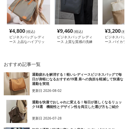
¥
4,800
¥
9,460
¥
3,200
(税込)
(税込)
(税込
ビジネスバッグ レディ
ビジネスバッグ レディ
ビジネスバッグ
ース 上品なハイブリッ
ース 上質な質感の洗練
ース バイカラ
ド 仕事用トートバッグ
トートバッグ
バッグ シンプ
おすすめ記事一覧
通勤疲れを解消する！軽いレディースビジネスバッグで毎
日が身軽になるおすすめ19選 肩への負担を軽減して快適な
通勤を実現
更新日
2026-08-02
通勤を快適でおしゃれに変える！毎日が楽しくなるリュッ
ク18選 機能性とデザイン性を両立した選び方もご紹介
更新日
2026-07-28