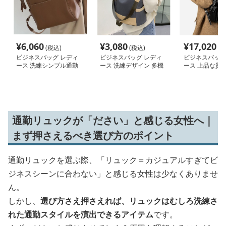
¥
6,060
¥
3,080
¥
17,020
(税込)
(税込)
(税
ビジネスバッグ レディ
ビジネスバッグ レディ
ビジネスバッグ
ース 洗練シンプル通勤
ース 洗練デザイン 多機
ース 上品な質感
リュック
能ビジネスリュック
構造 通勤リュ
通勤リュックが「ださい」と感じる女性へ｜
まず押さえるべき選び方のポイント
通勤リュックを選ぶ際、「リュック＝カジュアルすぎてビ
ジネスシーンに合わない」と感じる女性は少なくありませ
ん。
しかし、
選び方さえ押さえれば、リュックはむしろ洗練さ
れた通勤スタイルを演出できるアイテム
です。