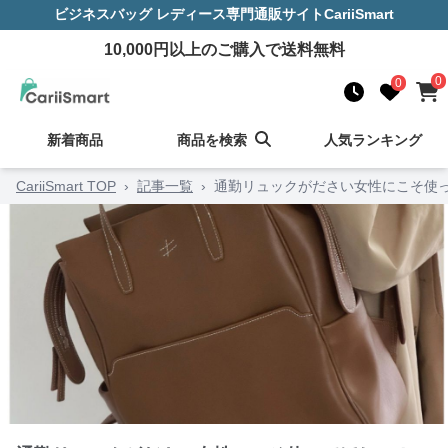
ビジネスバッグ レディース
専門通販サイト
CariiSmart
10,000
円以上のご購入で送料無料
0
0
新着商品
商品を検索
人気ランキング
CariiSmart TOP
›
記事一覧
›
通勤リュックがださい女性にこそ使っ