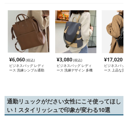
¥
6,060
¥
3,080
¥
17,020
(税込)
(税込)
(税
ビジネスバッグ レディ
ビジネスバッグ レディ
ビジネスバッグ
ース 洗練シンプル通勤
ース 洗練デザイン 多機
ース 上品な質感
リュック
能ビジネスリュック
構造 通勤リュ
通勤リュックがださい女性にこそ使ってほし
い！スタイリッシュで印象が変わる10選