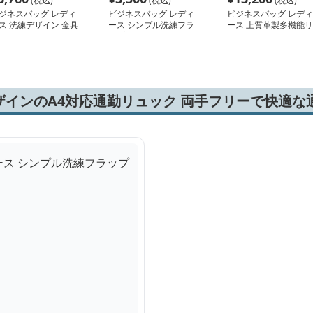
(税込)
(税込)
(税込)
ジネスバッグ レディ
ビジネスバッグ レディ
ビジネスバッグ レディ
ス 洗練デザイン 金具
ース シンプル洗練フラ
ース 上質革製多機能リ
クセント ハンドバッ
ップリュック
ュック
ザインのA4対応通勤リュック 両手フリーで快適な