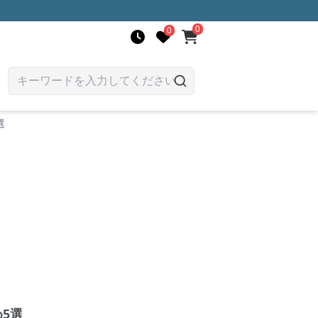
0
0
選
5選