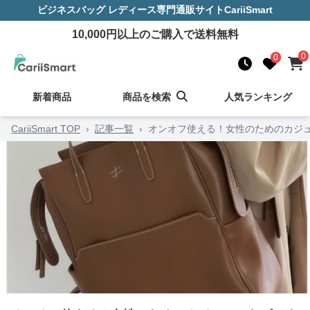
ビジネスバッグ レディース
専門通販サイト
CariiSmart
10,000
円以上のご購入で送料無料
0
0
新着商品
商品を検索
人気ランキング
CariiSmart TOP
›
記事一覧
›
オンオフ使える！女性のためのカジュ