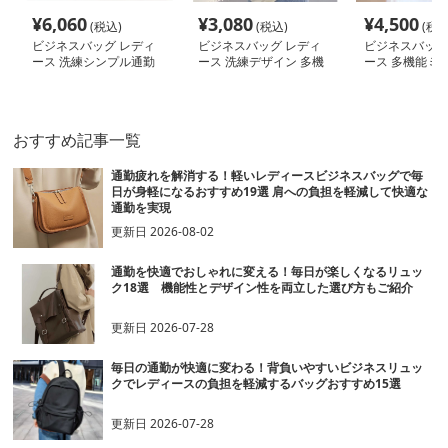
¥
6,060
¥
3,080
¥
4,500
(税込)
(税込)
(税込
ビジネスバッグ レディ
ビジネスバッグ レディ
ビジネスバッグ
ース 洗練シンプル通勤
ース 洗練デザイン 多機
ース 多機能ミ
リュック
能ビジネスリュック
トリュック
おすすめ記事一覧
通勤疲れを解消する！軽いレディースビジネスバッグで毎
日が身軽になるおすすめ19選 肩への負担を軽減して快適な
通勤を実現
更新日
2026-08-02
通勤を快適でおしゃれに変える！毎日が楽しくなるリュッ
ク18選 機能性とデザイン性を両立した選び方もご紹介
更新日
2026-07-28
毎日の通勤が快適に変わる！背負いやすいビジネスリュッ
クでレディースの負担を軽減するバッグおすすめ15選
更新日
2026-07-28