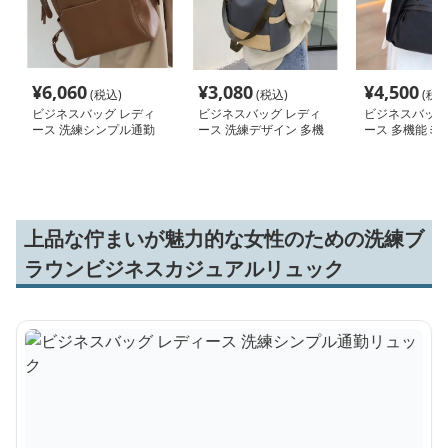
¥
6,060
¥
3,080
¥
4,500
(税込)
(税込)
(税込
ビジネスバッグ レディ
ビジネスバッグ レディ
ビジネスバッグ
ース 洗練シンプル通勤
ース 洗練デザイン 多機
ース 多機能ミ
リュック
能ビジネスリュック
トリュック
上品な佇まいが魅力的な女性のための洗練ブ
ラウンビジネスカジュアルリュック