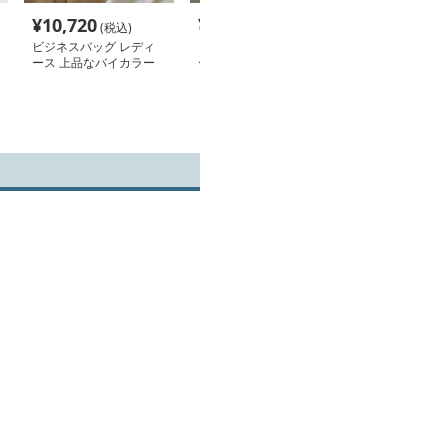
¥
10,720
¥
3,540
¥
11,140
(税込)
(税込)
(税
ビジネスバッグ レディ
ビジネスバッグ レディ
ビジネスバッグ
ース 上品なバイカラー
ース シンプル仕様の高
ース 多機能収納
トートバッグ
級感あふれる上品トート
本革トートバッ